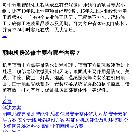
每个弱电智能化工程均成立有资深设计师领衔的项目专案小
组，拥有10年以上弱电项目经理9名，15年以上从业经验弱电
工程师9支，自有9个专业施工队伍，工程绝不外包，严格施
工，确保工程质量品质以及周期。可为客户省30%项目成本，
并有7*24小时客服在线，无忧售后。
→
弱电机房装修主要有哪些内容？
机房顶面上方需要做防水防潮处理，顶面下方刷乳胶漆做防尘
处理，顶部建议做微孔铝扣天花，顶面其主要作用是防火、美
观、降噪、防尘。灯具、烟感、温感探头等均安装在机房顶
面，由于顶面管线繁多，安装时各系统管路必须横平竖直，错
落有致，排列有序，保证机房底部整体性、美观性。
→
首页
解决方案
弱电系统建设及智能化系统
信息安全整体解决方案
安全云解
决方案
安全无线网络建设方案
智能化机房建设及动环监测
分
支组网及移动办公
智能化组网解决方案